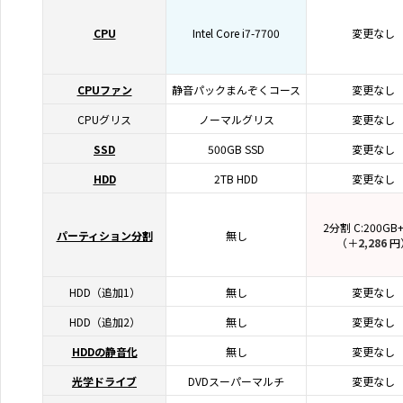
CPU
Intel Core i7-7700
変更なし
CPUファン
静音パックまんぞくコース
変更なし
CPUグリス
ノーマルグリス
変更なし
SSD
500GB SSD
変更なし
HDD
2TB HDD
変更なし
2分割 C:200GB
パーティション分割
無し
（＋
2,286
円
HDD（追加1）
無し
変更なし
HDD（追加2）
無し
変更なし
HDDの静音化
無し
変更なし
光学ドライブ
DVDスーパーマルチ
変更なし