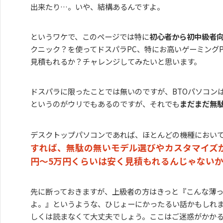
出来たり…。いや、結構あるんですよ。
というワケで、このページでは特に
初心者から初中級者
クニック？を使ってドスパラPC、特にお高いゲーミングPC、
見積もれるか？チャレンジしてみたいと思います。
ドスパラに限ったことでは無いのですが、BTOパソコン
というのがウリでもあるのですが、それでも
まだまだ無
デスクトップパソコンであれば、ほとんどの機種におい
すれば、無駄の無いモデル選びやカスタマイズ
円～5万円くらいは安く見積もれるんじゃない
先に断っておきますが、上級者の方はきっと『こんな薄
よ。』というような、ひじょーにかったるい話かもしれ
しくは読まなくて大丈夫でしょう。ここはご迷惑がかか