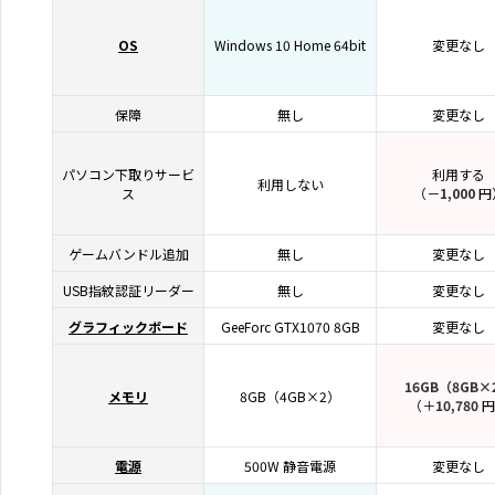
OS
Windows 10 Home 64bit
変更なし
保障
無し
変更なし
パソコン下取りサービ
利用する
利用しない
ス
（－
1,000
円
ゲームバンドル追加
無し
変更なし
USB指紋認証リーダー
無し
変更なし
グラフィックボード
GeeForc GTX1070 8GB
変更なし
16GB（8GB×
メモリ
8GB（4GB×2）
（＋
10,780
円
電源
500W 静音電源
変更なし