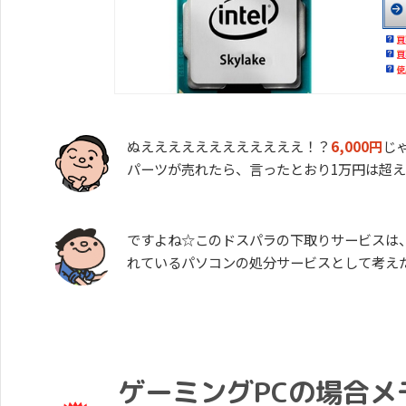
ぬええええええええええええ！？
6,000円
じ
パーツが売れたら、言ったとおり1万円は超
ですよね☆このドスパラの下取りサービスは
れているパソコンの処分サービスとして考え
ゲーミングPCの場合メ