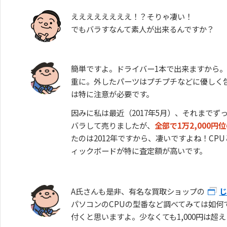
ええええええええ！？そりゃ凄い！
でもバラすなんて素人が出来るんですか？
簡単ですよ。ドライバー1本で出来ますから
重に。外したパーツはプチプチなどに優しく包
は特に注意が必要です。
因みに私は最近（2017年5月）、それまでず
バラして売りましたが、
全部で1万2,000円
たのは2012年ですから、凄いですよね！CP
ィックボードが特に査定額が高いです。
A氏さんも是非、有名な買取ショップの
じ
パソコンのCPUの型番など調べてみては如何
付くと思いますよ。少なくても1,000円は超