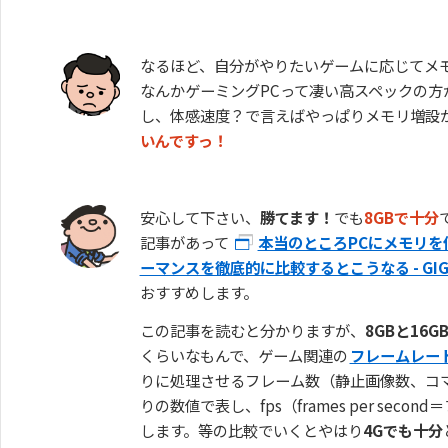
なるほど、自分がやりたいゲームに応じてメ
なんかゲーミングPCって凄い高スペックの方
し、体感速度？で言えばやっぱりメモリ増設
いんですっ！
安心して下さい、
勝てます！
でも
8GBで十分
記事があって
本当のところPCにメモリを
ーマンスを徹底的に比較するとこうなる - GIGA
おすすめします。
この記事を読むと分かりますが、
8GBと16
くらいなもんで、ゲーム関連の
フレームレー
りに処理させるフレーム数（静止画像数、コマ
りの数値で表し、fps（frames per sec
します。
等の比較でいくとやはり
4Gでも十分