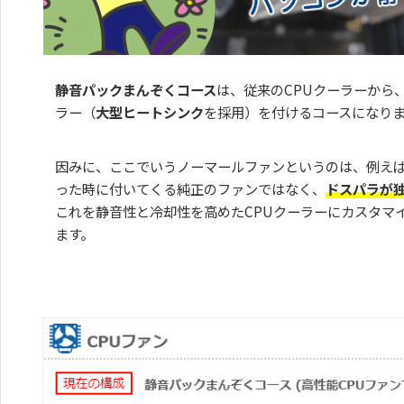
静音パックまんぞくコース
は、従来のCPUクーラーから
ラー（
大型ヒートシンク
を採用）を付けるコースになり
因みに、ここでいうノーマールファンというのは、例えば In
った時に付いてくる純正のファンではなく、
ドスパラが
これを静音性と冷却性を高めたCPUクーラーにカスタマ
ます。