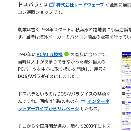
ドスパラ
とは
株式会社サードウェーブ
が全国に展
コン通販ショップです。
創業は古く1984年スタート。秋葉原の路地裏に小型店舗
す。当時は海外メーカーのパソコン商品の販売を行って
1992年に
PC/AT互換機
の普及に合わせて、
当時は入手があまりできなかった海外輸入の
PCパーツを中心に取り扱いを開始し、屋号を
DOS/Vパラダイス
にしました。
ドスパラというのはDOS/Vパラダイスの略語な
んですね。画像は当時のものを
インターネ
ットアーカイブからサルベージ
したもの。
そこから全国展開が進み、晴れて2003年にドス