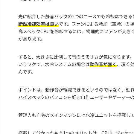
先に紹介した静音パックの2つのコースでも冷却はできる
断然冷却効率は良い
です。ファンによる冷却（空冷）の
高スペックCPUを冷却するには、物理的にファンが大き
があります。
すると、大きさに比例して音のうるささが気になります
いうワケで、水冷システムの場合は
動作音が無く
、凄く
んです。
ポイントは、動作音が軽減できるというのではなく、動
ハイスペックのパソコンを好む自作ユーザーやゲーマー
管理人も自宅のメインマシンには水冷ユニットを搭載し
搭載して分かったもう1つのメリットは、CPUにジャケ